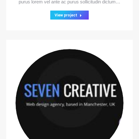
purus lorem vel ante ac purus sollicitudin dictum…
View project