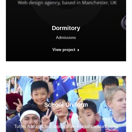
Dormitory
Admissions
View project
School Uniform
Admissions
Turpis a feugiat faci dapibu proin feugiat tincidunt justo.