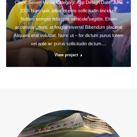
Client: Seven Media Category: App Design Date: June
2016 Nam quis tellus et eros sollicitudin tincidunt.
Nullam semper felis quis vehicula sagittis. Etiam
accumsan, nunc at feugiat viverra! Bibendum placerat
Aliquam erat volutpat. Nunc ut – for dictum purus lorem
vel ante ac purus sollicitudin dictum…
View project