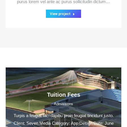
purus lorem vel ante ac purus sollicitudin dictum…
View project
Tuition Fees
Admissions
Turpis a feugiat faci dapibu proin feugiat tincidunt justo.
Client: Seven Media Category: App Design Date: June