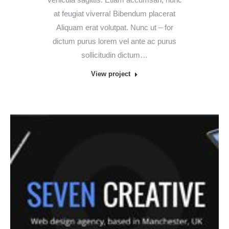
at feugiat viverra! Bibendum placerat
Aliquam erat volutpat. Nunc ut – for
dictum purus lorem vel ante ac purus
sollicitudin dictum…
View project