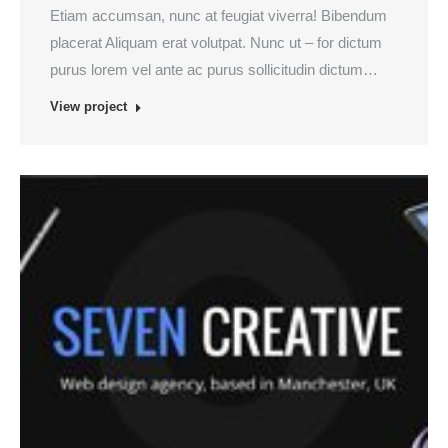
Etiam accumsan, nunc at feugiat viverra! Bibendum
placerat Aliquam erat volutpat. Nunc ut – for dictum
purus lorem vel ante ac purus sollicitudin dictum…
View project