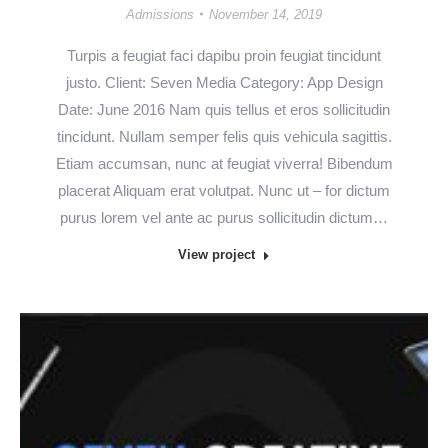
Admissions
November 14, 2019
Turpis a feugiat faci dapibu proin feugiat tincidunt
justo. Client: Seven Media Category: App Design
Date: June 2016 Nam quis tellus et eros sollicitudin
tincidunt. Nullam semper felis quis vehicula sagittis.
Etiam accumsan, nunc at feugiat viverra! Bibendum
placerat Aliquam erat volutpat. Nunc ut – for dictum
purus lorem vel ante ac purus sollicitudin dictum…
View project