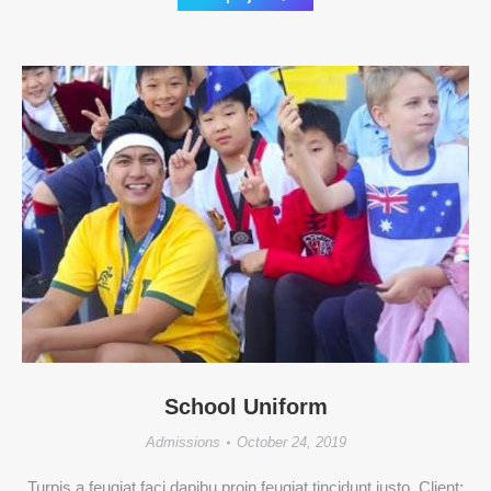
School Uniform
Admissions
October 24, 2019
Turpis a feugiat faci dapibu proin feugiat tincidunt justo. Client: